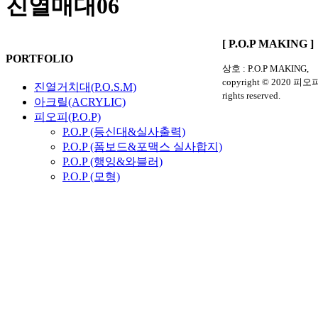
진열매대06
[ P.O.P MAKING ]
PORTFOLIO
상호 : P.O.P MAKING,
copyright © 2020 피
진열거치대(P.O.S.M)
rights reserved.
아크릴(ACRYLIC)
피오피(P.O.P)
P.O.P (등신대&실사출력)
P.O.P (폼보드&포맥스 실사합지)
P.O.P (행잉&와블러)
P.O.P (모형)