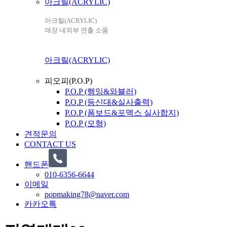
아크릴(ACRYLIC)
아크릴(ACRYLIC)
매장 내외부 연출 소품
아크릴(ACRYLIC)
피오피(P.O.P)
P.O.P (행잉&와블러)
P.O.P (등신대&실사출력)
P.O.P (폼보드&포맥스 실사합지)
P.O.P (모형)
견적문의
CONTACT US
핸드폰
010-6356-6644
이메일
popmaking78@naver.com
카카오톡