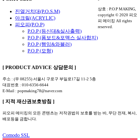
상호 : P.O.P MAKING,
진열거치대(P.O.S.M)
copyright © 2020 피오
아크릴(ACRYLIC)
피 메이킹 All rights
피오피(P.O.P)
reserved.
P.O.P (등신대&실사출력)
P.O.P (폼보드&포맥스 실사합지)
P.O.P (행잉&와블러)
P.O.P (모형)
[ PRODUCT ADVICE 상담문의 ]
주소 : (우 08255) 서울시 구로구 부일로17길 11-2 5층
대표번호 : 010-6356-6644
E-Mail : popmaking78@naver.com
[ 지적 재산권보호방침 ]
피오피 메이킹의 모든 콘텐츠는 저작권법의 보호를 받는 바, 무단 전재, 복사,
배포등을 금합니다.
Comodo SSL