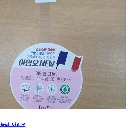
블러_아임오