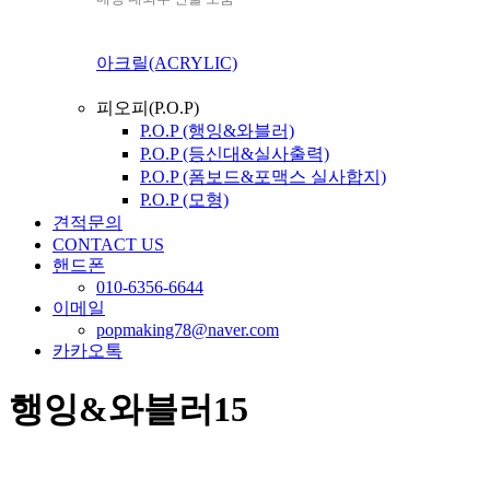
아크릴(ACRYLIC)
피오피(P.O.P)
P.O.P (행잉&와블러)
P.O.P (등신대&실사출력)
P.O.P (폼보드&포맥스 실사합지)
P.O.P (모형)
견적문의
CONTACT US
핸드폰
010-6356-6644
이메일
popmaking78@naver.com
카카오톡
행잉&와블러15