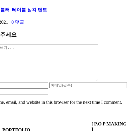
블러_테이블 삼각 텐트
2021
|
0 댓글
겨주세요
, email, and website in this browser for the next time I comment.
[ P.O.P MAKING
]
PORTFOLIO